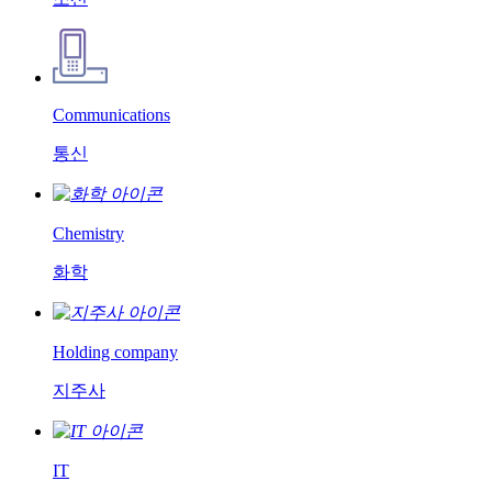
Communications
통신
Chemistry
화학
Holding company
지주사
IT